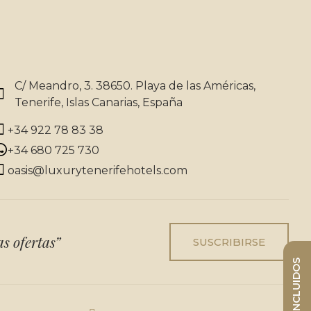
VAR
CHECK-IN ONLINE
C/ Meandro, 3. 38650. Playa de las Américas,
Tenerife, Islas Canarias, España
+34 922 78 83 38
+34 680 725 730
oasis@luxurytenerifehotels.com
as ofertas”
SUSCRIBIRSE