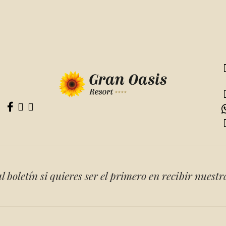
Mi Club
+34 922 788 338
RESER
ES
l boletín si quieres ser el primero en recibir nuestr